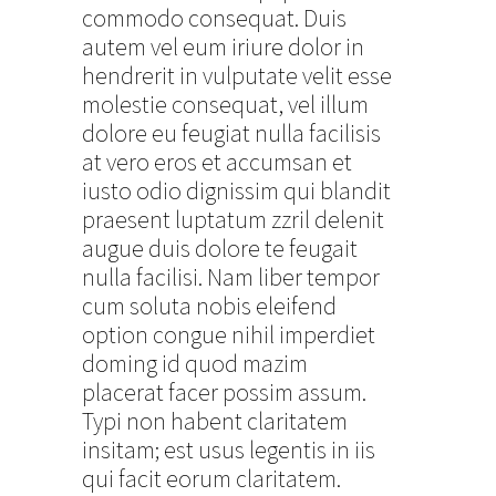
commodo consequat. Duis
autem vel eum iriure dolor in
hendrerit in vulputate velit esse
molestie consequat, vel illum
dolore eu feugiat nulla facilisis
at vero eros et accumsan et
iusto odio dignissim qui blandit
praesent luptatum zzril delenit
augue duis dolore te feugait
nulla facilisi. Nam liber tempor
cum soluta nobis eleifend
option congue nihil imperdiet
doming id quod mazim
placerat facer possim assum.
Typi non habent claritatem
insitam; est usus legentis in iis
qui facit eorum claritatem.