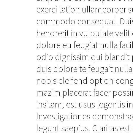
exerci tation ullamcorper su
commodo consequat. Duis a
hendrerit in vulputate veli
dolore eu feugiat nulla faci
odio dignissim qui blandit 
duis dolore te feugait null
nobis eleifend option con
mazim placerat facer poss
insitam; est usus legentis in
Investigationes demonstrav
legunt saepius. Claritas e