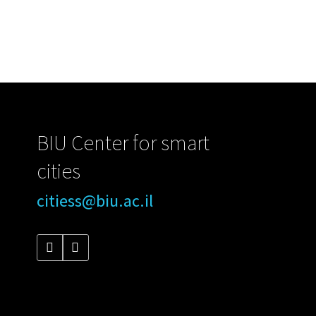
BIU Center for smart
cities
citiess@biu.ac.il