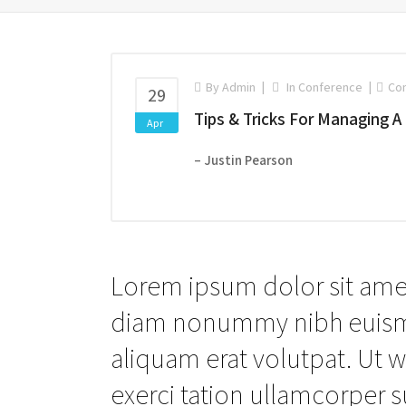
By
Admin
In
Conference
Co
29
Tips & Tricks For Managing 
Apr
– Justin Pearson
Lorem ipsum dolor sit amet
diam nonummy nibh euismo
aliquam erat volutpat. Ut 
exerci tation ullamcorper su