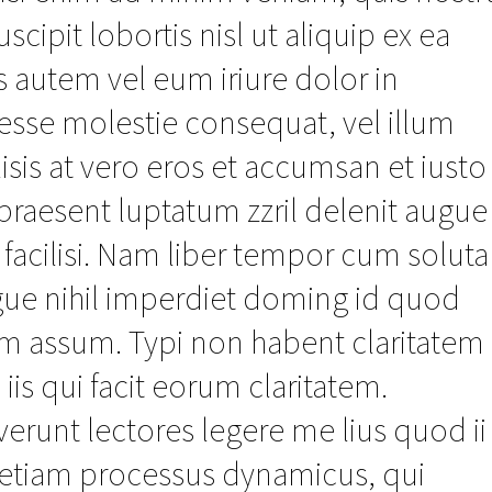
scipit lobortis nisl ut aliquip ex ea
utem vel eum iriure dolor in
t esse molestie consequat, vel illum
lisis at vero eros et accumsan et iusto
praesent luptatum zzril delenit augue
a facilisi. Nam liber tempor cum soluta
gue nihil imperdiet doming id quod
im assum. Typi non habent claritatem
 iis qui facit eorum claritatem.
erunt lectores legere me lius quod ii
st etiam processus dynamicus, qui