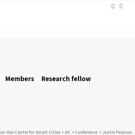
Members
Research fellow
Bar-Ilan Center for Smart Cities
>
All
>
Conference
>
Justin Pearson