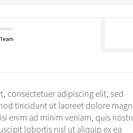
mments
A Team
, consectetuer adipiscing elit, sed
d tincidunt ut laoreet dolore magn
wisi enim ad minim veniam, quis nost
scipit lobortis nisl ut aliquip ex ea