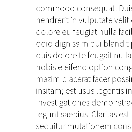
commodo consequat. Duis a
hendrerit in vulputate veli
dolore eu feugiat nulla faci
odio dignissim qui blandit 
duis dolore te feugait null
nobis eleifend option con
mazim placerat facer poss
insitam; est usus legentis in
Investigationes demonstrav
legunt saepius. Claritas e
sequitur mutationem cons