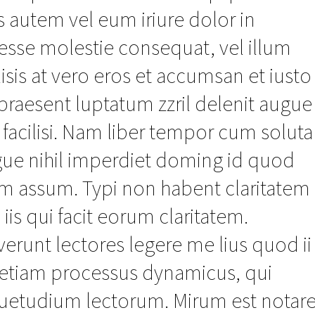
utem vel eum iriure dolor in
t esse molestie consequat, vel illum
lisis at vero eros et accumsan et iusto
praesent luptatum zzril delenit augue
a facilisi. Nam liber tempor cum soluta
gue nihil imperdiet doming id quod
im assum. Typi non habent claritatem
 iis qui facit eorum claritatem.
erunt lectores legere me lius quod ii
st etiam processus dynamicus, qui
uetudium lectorum. Mirum est notar