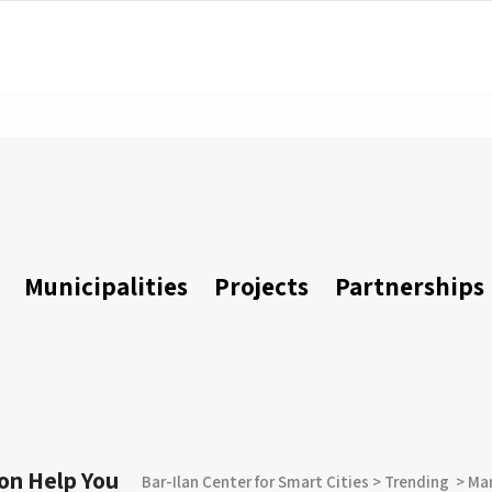
Municipalities
Projects
Partnerships
oon Help You
Bar-Ilan Center for Smart Cities
>
Trending
>
Ma