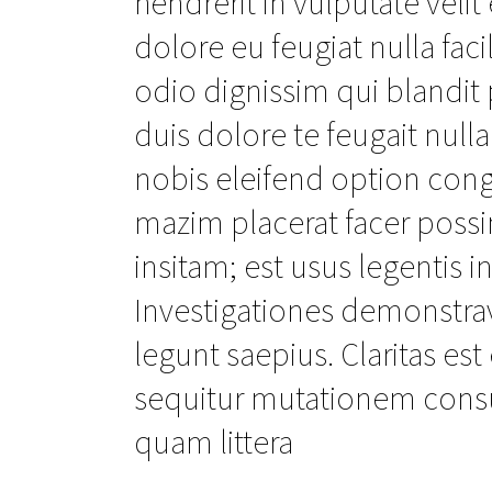
hendrerit in vulputate veli
dolore eu feugiat nulla faci
odio dignissim qui blandit 
duis dolore te feugait null
nobis eleifend option con
mazim placerat facer poss
insitam; est usus legentis in
Investigationes demonstrav
legunt saepius. Claritas e
sequitur mutationem cons
quam littera