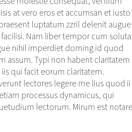
t esse molestie consequat, vel illum
lisis at vero eros et accumsan et iusto
praesent luptatum zzril delenit augue
a facilisi. Nam liber tempor cum soluta
gue nihil imperdiet doming id quod
im assum. Typi non habent claritatem
 iis qui facit eorum claritatem.
erunt lectores legere me lius quod ii
st etiam processus dynamicus, qui
uetudium lectorum. Mirum est notar