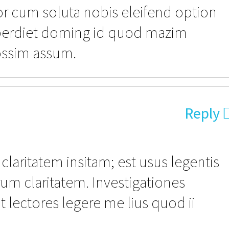
r cum soluta nobis eleifend option
perdiet doming id quod mazim
ossim assum.
Reply
claritatem insitam; est usus legentis
eorum claritatem. Investigationes
lectores legere me lius quod ii