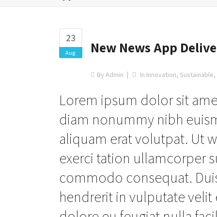
23
New News App Deliver
Aug
By
Admin
In
Innovation
,
Sustainable
,
Lorem ipsum dolor sit amet
diam nonummy nibh euismo
aliquam erat volutpat. Ut 
exerci tation ullamcorper su
commodo consequat. Duis a
hendrerit in vulputate veli
dolore eu feugiat nulla faci