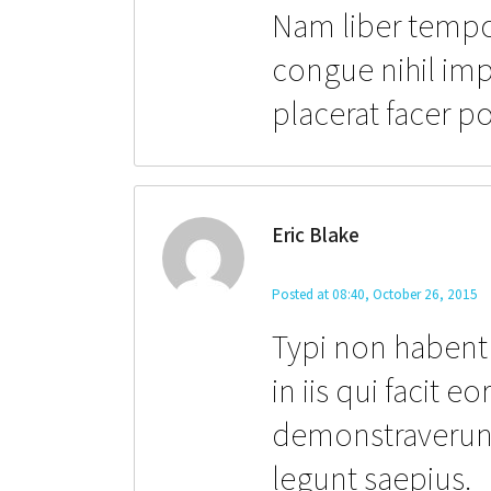
Nam liber tempo
congue nihil im
placerat facer p
Eric Blake
Posted at 08:40, October 26, 2015
Typi non habent 
in iis qui facit 
demonstraverunt 
legunt saepius.