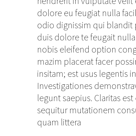
hendrerit in vulputate veli
dolore eu feugiat nulla faci
odio dignissim qui blandit 
duis dolore te feugait null
nobis eleifend option con
mazim placerat facer poss
insitam; est usus legentis in
Investigationes demonstrav
legunt saepius. Claritas e
sequitur mutationem cons
quam littera