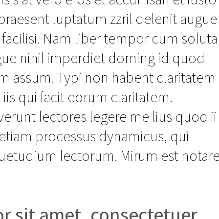
praesent luptatum zzril delenit augue
a facilisi. Nam liber tempor cum soluta
gue nihil imperdiet doming id quod
im assum. Typi non habent claritatem
 iis qui facit eorum claritatem.
erunt lectores legere me lius quod ii
st etiam processus dynamicus, qui
uetudium lectorum. Mirum est notar
r sit amet, consectetuer