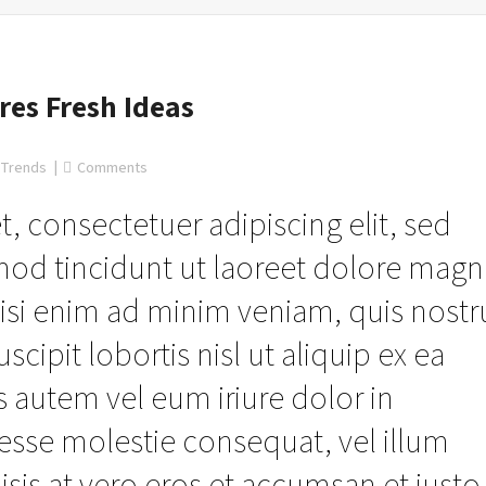
es Fresh Ideas
Trends
Comments
, consectetuer adipiscing elit, sed
d tincidunt ut laoreet dolore magn
wisi enim ad minim veniam, quis nost
scipit lobortis nisl ut aliquip ex ea
utem vel eum iriure dolor in
t esse molestie consequat, vel illum
lisis at vero eros et accumsan et iusto