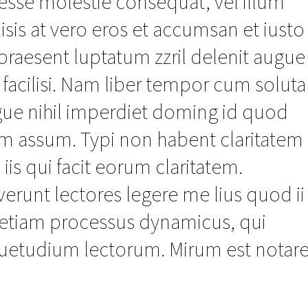
t esse molestie consequat, vel illum
lisis at vero eros et accumsan et iusto
praesent luptatum zzril delenit augue
a facilisi. Nam liber tempor cum soluta
gue nihil imperdiet doming id quod
im assum. Typi non habent claritatem
 iis qui facit eorum claritatem.
erunt lectores legere me lius quod ii
st etiam processus dynamicus, qui
uetudium lectorum. Mirum est notar