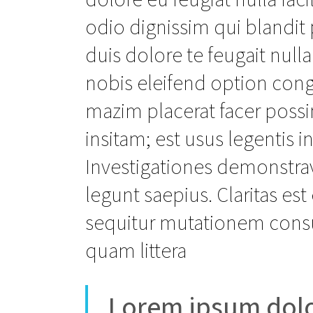
odio dignissim qui blandit 
duis dolore te feugait null
nobis eleifend option con
mazim placerat facer poss
insitam; est usus legentis in
Investigationes demonstrav
legunt saepius. Claritas e
sequitur mutationem cons
quam littera
Lorem ipsum dolo