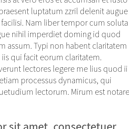
praesent luptatum zzril delenit augue
a facilisi. Nam liber tempor cum soluta
gue nihil imperdiet doming id quod
im assum. Typi non habent claritatem
 iis qui facit eorum claritatem.
erunt lectores legere me lius quod ii
st etiam processus dynamicus, qui
uetudium lectorum. Mirum est notar
r sit amet, consectetuer