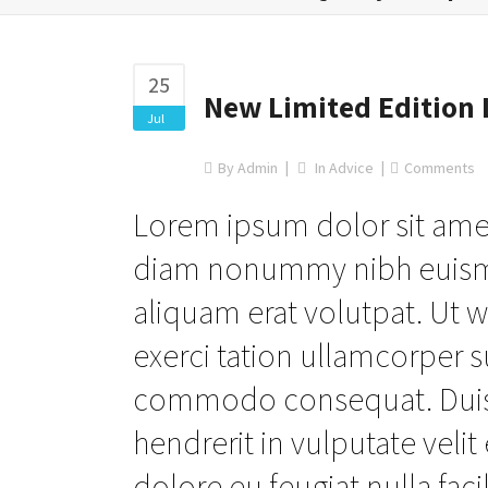
25
New Limited Edition 
Jul
By
Admin
In
Advice
Comments
Lorem ipsum dolor sit amet
diam nonummy nibh euismo
aliquam erat volutpat. Ut 
exerci tation ullamcorper su
commodo consequat. Duis a
hendrerit in vulputate veli
dolore eu feugiat nulla faci