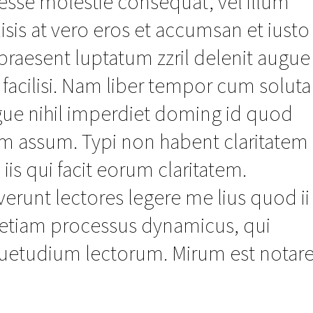
t esse molestie consequat, vel illum
lisis at vero eros et accumsan et iusto
praesent luptatum zzril delenit augue
a facilisi. Nam liber tempor cum soluta
gue nihil imperdiet doming id quod
im assum. Typi non habent claritatem
 iis qui facit eorum claritatem.
erunt lectores legere me lius quod ii
st etiam processus dynamicus, qui
uetudium lectorum. Mirum est notar