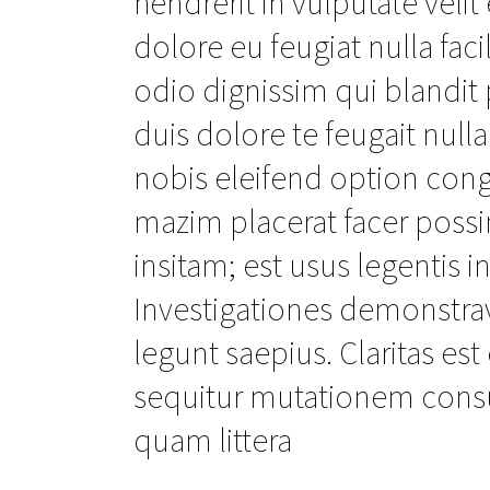
hendrerit in vulputate veli
dolore eu feugiat nulla faci
odio dignissim qui blandit 
duis dolore te feugait null
nobis eleifend option con
mazim placerat facer poss
insitam; est usus legentis in
Investigationes demonstrav
legunt saepius. Claritas e
sequitur mutationem cons
quam littera