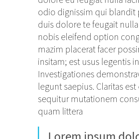
odio dignissim qui blandit 
duis dolore te feugait null
nobis eleifend option con
mazim placerat facer poss
insitam; est usus legentis in
Investigationes demonstrav
legunt saepius. Claritas e
sequitur mutationem cons
quam littera
Lorem ipsum dolo