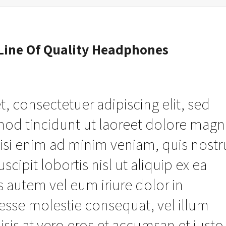
Line Of Quality Headphones
, consectetuer adipiscing elit, sed
d tincidunt ut laoreet dolore magn
wisi enim ad minim veniam, quis nost
scipit lobortis nisl ut aliquip ex ea
utem vel eum iriure dolor in
t esse molestie consequat, vel illum
lisis at vero eros et accumsan et iusto