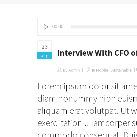
Audio
00:00
Player
23
Interview With CFO o
Aug
By
Admin
In
Mobile
,
Sustainable
Lorem ipsum dolor sit amet
diam nonummy nibh euismo
aliquam erat volutpat. Ut 
exerci tation ullamcorper su
commodo consequat. Duis a