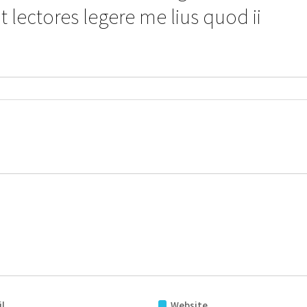
lectores legere me lius quod ii
l
Website