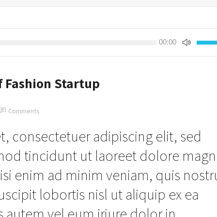
Use
00:00
Up/Do
Arrow
keys
f Fashion Startup
to
increa
or
Comments
decre
volume
, consectetuer adipiscing elit, sed
d tincidunt ut laoreet dolore magn
wisi enim ad minim veniam, quis nost
scipit lobortis nisl ut aliquip ex ea
utem vel eum iriure dolor in