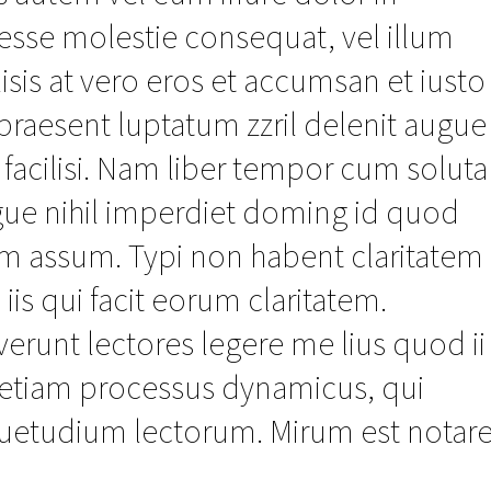
t esse molestie consequat, vel illum
lisis at vero eros et accumsan et iusto
praesent luptatum zzril delenit augue
a facilisi. Nam liber tempor cum soluta
gue nihil imperdiet doming id quod
im assum. Typi non habent claritatem
 iis qui facit eorum claritatem.
erunt lectores legere me lius quod ii
st etiam processus dynamicus, qui
uetudium lectorum. Mirum est notar