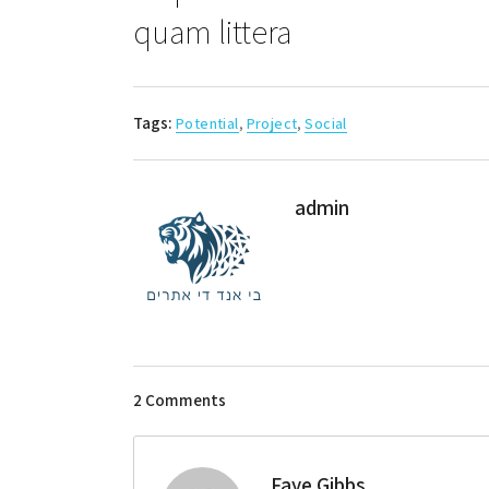
quam littera
Tags:
Potential
,
Project
,
Social
admin
2 Comments
Faye Gibbs