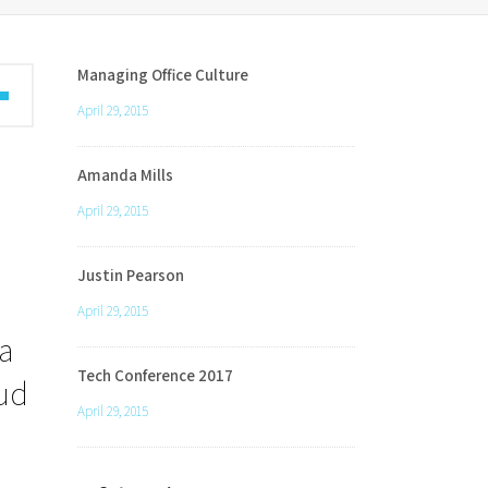
Managing Office Culture
wn
April 29, 2015
Amanda Mills
se
April 29, 2015
ase
Justin Pearson
.
April 29, 2015
a
Tech Conference 2017
rud
April 29, 2015