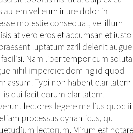
utem vel eum iriure dolor in
t esse molestie consequat, vel illum
lisis at vero eros et accumsan et iusto
praesent luptatum zzril delenit augue
a facilisi. Nam liber tempor cum soluta
gue nihil imperdiet doming id quod
im assum. Typi non habent claritatem
 iis qui facit eorum claritatem.
erunt lectores legere me lius quod ii
st etiam processus dynamicus, qui
uetudium lectorum. Mirum est notar