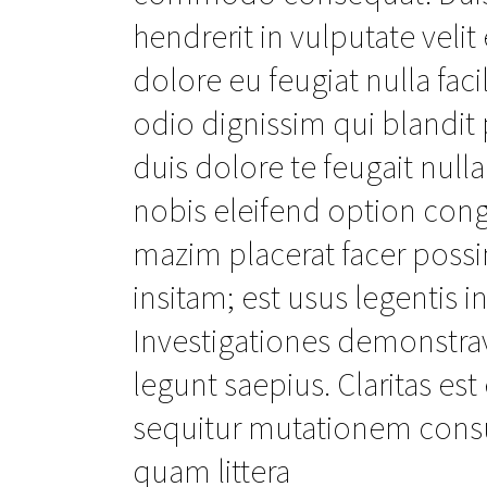
hendrerit in vulputate veli
dolore eu feugiat nulla faci
odio dignissim qui blandit 
duis dolore te feugait null
nobis eleifend option con
mazim placerat facer poss
insitam; est usus legentis in
Investigationes demonstrav
legunt saepius. Claritas e
sequitur mutationem cons
quam littera