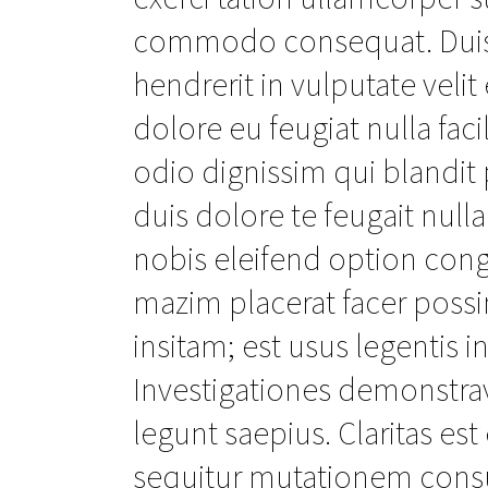
commodo consequat. Duis a
hendrerit in vulputate veli
dolore eu feugiat nulla faci
odio dignissim qui blandit 
duis dolore te feugait null
nobis eleifend option con
mazim placerat facer poss
insitam; est usus legentis in
Investigationes demonstrav
legunt saepius. Claritas e
sequitur mutationem cons