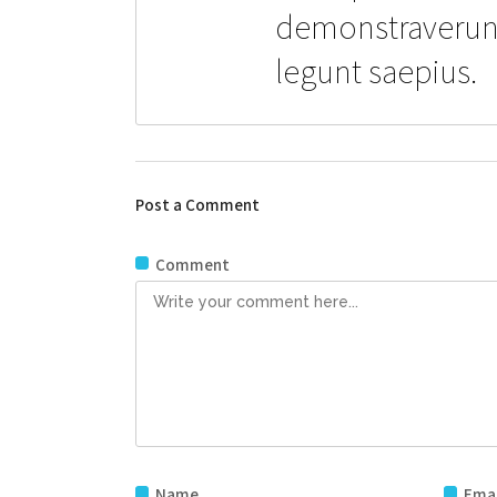
demonstraverunt 
legunt saepius.
Post a Comment
Comment
Name
Emai