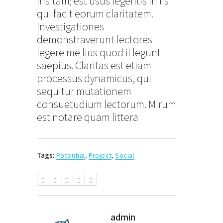
insitam; est usus legentis in iis
qui facit eorum claritatem.
Investigationes
demonstraverunt lectores
legere me lius quod ii legunt
saepius. Claritas est etiam
processus dynamicus, qui
sequitur mutationem
consuetudium lectorum. Mirum
est notare quam littera
Tags:
Potential
,
Project
,
Social
admin