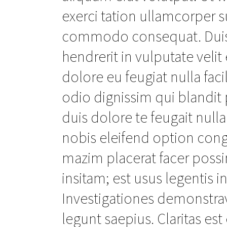
exerci tation ullamcorper su
commodo consequat. Duis a
hendrerit in vulputate veli
dolore eu feugiat nulla faci
odio dignissim qui blandit 
duis dolore te feugait null
nobis eleifend option con
mazim placerat facer poss
insitam; est usus legentis in
Investigationes demonstrav
legunt saepius. Claritas e