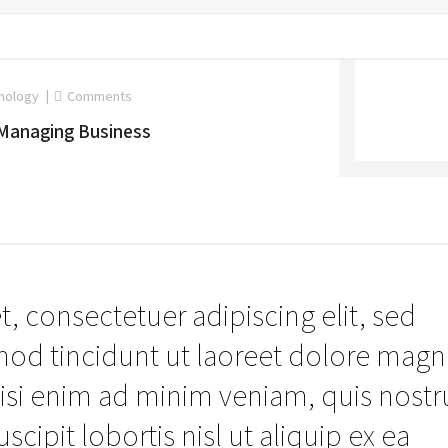
nology
Comments
 Managing Business
, consectetuer adipiscing elit, sed
d tincidunt ut laoreet dolore magn
wisi enim ad minim veniam, quis nost
scipit lobortis nisl ut aliquip ex ea