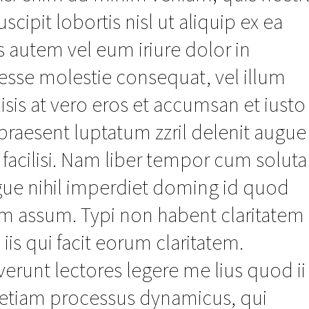
scipit lobortis nisl ut aliquip ex ea
utem vel eum iriure dolor in
t esse molestie consequat, vel illum
lisis at vero eros et accumsan et iusto
praesent luptatum zzril delenit augue
a facilisi. Nam liber tempor cum soluta
gue nihil imperdiet doming id quod
im assum. Typi non habent claritatem
 iis qui facit eorum claritatem.
erunt lectores legere me lius quod ii
st etiam processus dynamicus, qui