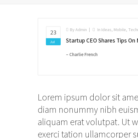
By
Admin
In
Ideas
,
Mobile
,
Tech
23
Startup CEO Shares Tips On
Jul
– Charlie French
Lorem ipsum dolor sit amet
diam nonummy nibh euismo
aliquam erat volutpat. Ut 
exerci tation ullamcorper su