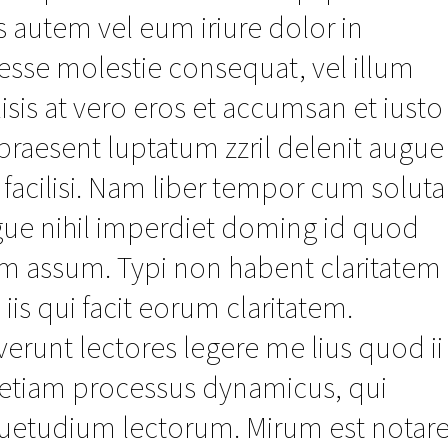
utem vel eum iriure dolor in
t esse molestie consequat, vel illum
lisis at vero eros et accumsan et iusto
praesent luptatum zzril delenit augue
a facilisi. Nam liber tempor cum soluta
gue nihil imperdiet doming id quod
im assum. Typi non habent claritatem
 iis qui facit eorum claritatem.
erunt lectores legere me lius quod ii
st etiam processus dynamicus, qui
uetudium lectorum. Mirum est notar