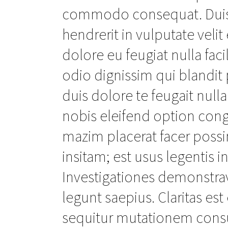
commodo consequat. Duis a
hendrerit in vulputate veli
dolore eu feugiat nulla faci
odio dignissim qui blandit 
duis dolore te feugait null
nobis eleifend option con
mazim placerat facer poss
insitam; est usus legentis in
Investigationes demonstrav
legunt saepius. Claritas e
sequitur mutationem cons