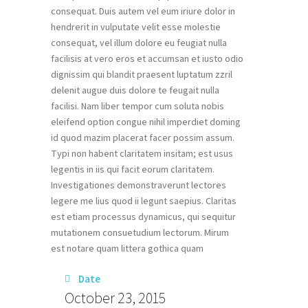
consequat. Duis autem vel eum iriure dolor in
hendrerit in vulputate velit esse molestie
consequat, vel illum dolore eu feugiat nulla
facilisis at vero eros et accumsan et iusto odio
dignissim qui blandit praesent luptatum zzril
delenit augue duis dolore te feugait nulla
facilisi. Nam liber tempor cum soluta nobis
eleifend option congue nihil imperdiet doming
id quod mazim placerat facer possim assum.
Typi non habent claritatem insitam; est usus
legentis in iis qui facit eorum claritatem.
Investigationes demonstraverunt lectores
legere me lius quod ii legunt saepius. Claritas
est etiam processus dynamicus, qui sequitur
mutationem consuetudium lectorum. Mirum
est notare quam littera gothica quam
Date
October 23, 2015