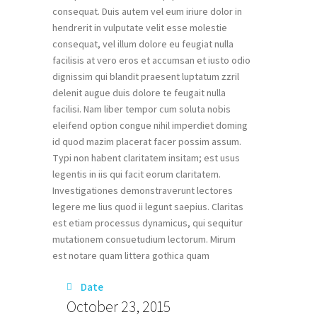
consequat. Duis autem vel eum iriure dolor in
hendrerit in vulputate velit esse molestie
consequat, vel illum dolore eu feugiat nulla
facilisis at vero eros et accumsan et iusto odio
dignissim qui blandit praesent luptatum zzril
delenit augue duis dolore te feugait nulla
facilisi. Nam liber tempor cum soluta nobis
eleifend option congue nihil imperdiet doming
id quod mazim placerat facer possim assum.
Typi non habent claritatem insitam; est usus
legentis in iis qui facit eorum claritatem.
Investigationes demonstraverunt lectores
legere me lius quod ii legunt saepius. Claritas
est etiam processus dynamicus, qui sequitur
mutationem consuetudium lectorum. Mirum
est notare quam littera gothica quam
Date
October 23, 2015